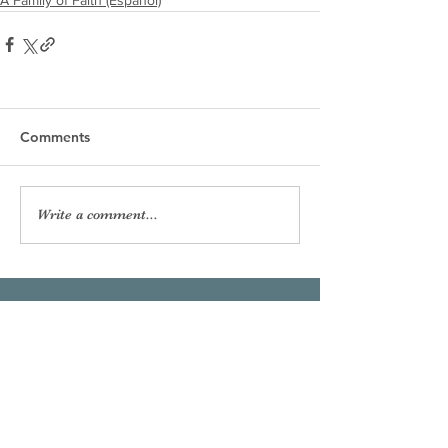
Comments
Write a comment...
Our Lady of the Shoals
Catholic Church
Phone:
256-383-7207
Email:
officeourladyoftheshoals@gmail.com
Office Hours:
Mon–Fri, 8:00am – 2:30pm
Sunday Mass:
7:45am (Español),