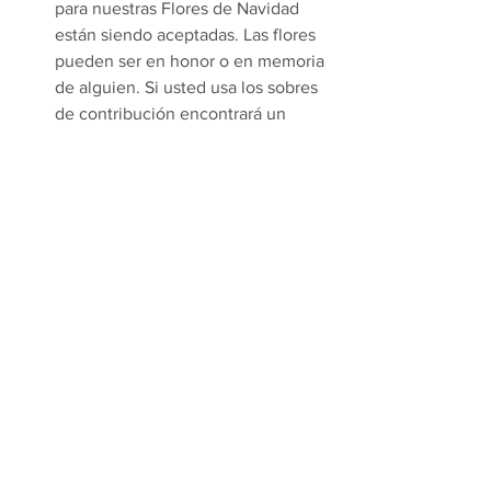
para nuestras Flores de Navidad 
están siendo aceptadas. Las flores 
pueden ser en honor o en memoria 
de alguien. Si usted usa los sobres 
de contribución encontrará un 
sobre marcado “Flores de 
Navidad”, y si no acostumbran a 
usar sobres pueden ponerlo en un 
sobre cualquiera y marcarle afuera 
“Flores de Navidad” y dejarlo en la 
canasta de la colección.
Weekly Bulletins
Comments