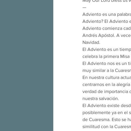
May Our Lord bless us w
—
Adviento es una palabra 
Adviento? El Adviento e
Adviento comienza cada
Andrés Apóstol. A veces
Navidad.
El Adviento es un tiem
celebra la primera Misa
El Adviento nos es un t
muy similar a la Cuaresm
En nuestra cultura actua
centrarnos en la alegría
verdad de importancia cr
nuestra salvación.
El Adviento existe des
posiblemente ya en el si
de Cuaresma. Esto se h
similitud con la Cuares