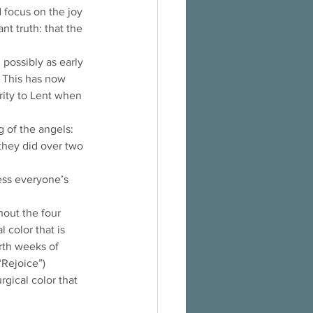
 focus on the joy 
nt truth: that the 
possibly as early 
. This has now 
ity to Lent when 
 of the angels: 
 they did over two 
ess everyone’s 
out the four 
 color that is 
urth weeks of 
“Rejoice”) 
rgical color that 