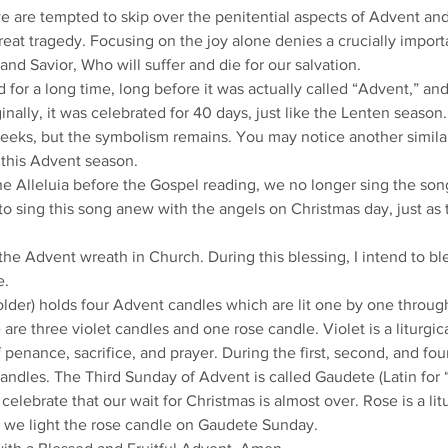
we are tempted to skip over the penitential aspects of Advent and
great tragedy. Focusing on the joy alone denies a crucially importa
and Savior, Who will suffer and die for our salvation. 
or a long time, long before it was actually called “Advent,” and 
inally, it was celebrated for 40 days, just like the Lenten season
eeks, but the symbolism remains. You may notice another similar
 this Advent season.
he Alleluia before the Gospel reading, we no longer sing the song
 to sing this song anew with the angels on Christmas day, just as
the Advent wreath in Church. During this blessing, I intend to bl
e.
lder) holds four Advent candles which are lit one by one through
re three violet candles and one rose candle. Violet is a liturgical
f penance, sacrifice, and prayer. During the first, second, and fo
andles. The Third Sunday of Advent is called Gaudete (Latin for 
elebrate that our wait for Christmas is almost over. Rose is a litu
so we light the rose candle on Gaudete Sunday.