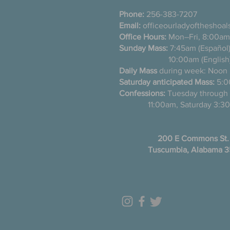
Phone:
256-383-7207
Email:
officeourladyoftheshoa
Office Hours:
Mon–Fri, 8:00am
Sunday Mass:
7:45am (Es
10:00am (English
Daily Mass
during week: Noon
Saturday anticipated Mass:
5:0
Confessions:
Tuesday thro
11:00am, Saturday 3:30
200 E Commons St.
Tuscumbia, Alabama 