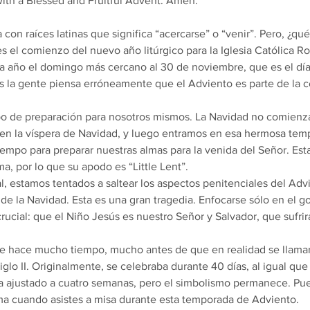
ith a Blessed and Fruitful Advent. Amen.
con raíces latinas que significa “acercarse” o “venir”. Pero, ¿qu
s el comienzo del nuevo año litúrgico para la Iglesia Católica R
 año el domingo más cercano al 30 de noviembre, que es el día 
 la gente piensa erróneamente que el Adviento es parte de la c
po de preparación para nosotros mismos. La Navidad no comienza
 en la víspera de Navidad, y luego entramos en esa hermosa tem
iempo para preparar nuestras almas para la venida del Señor. Es
a, por lo que su apodo es “Little Lent”.
l, estamos tentados a saltear los aspectos penitenciales del Adv
 de la Navidad. Esta es una gran tragedia. Enfocarse sólo en el g
ucial: que el Niño Jesús es nuestro Señor y Salvador, que sufrirá
de hace mucho tiempo, mucho antes de que en realidad se llamar
glo II. Originalmente, se celebraba durante 40 días, al igual qu
a ajustado a cuatro semanas, pero el simbolismo permanece. Pue
ma cuando asistes a misa durante esta temporada de Adviento.