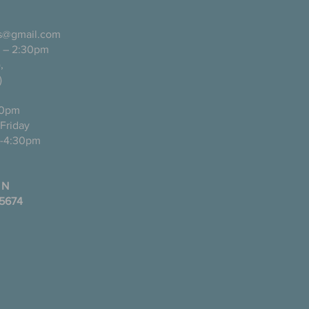
ls@gmail.com
 – 2:30pm
pañol),
)
0pm
ugh Friday
-4:30pm
 N
35674