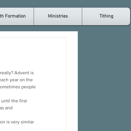
th Formation
Ministries
Tithing
each year on the 
 Sometimes people 
ntil the first 
as and 
n is very similar 