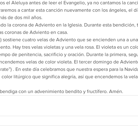
 el Aleluya antes de leer el Evangelio, ya no cantamos la canci
eraremos a cantar esta canción nuevamente con los ángeles, el dí
más de dos mil años.
o la corona de Adviento en la Iglesia. Durante esta bendición, 
as coronas de Adviento en casa.
) sostiene cuatro velas de Adviento que se encienden una a una 
to. Hay tres velas violetas y una vela rosa. El violeta es un colo
iempo de penitencia, sacrificio y oración. Durante la primera, seg
cendemos velas de color violeta. El tercer domingo de Adviento
rate”) . En este día celebramos que nuestra espera para la Navid
 color litúrgico que significa alegría, así que encendemos la vel
bendiga con un advenimiento bendito y fructífero. Amén.