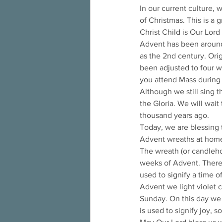
In our current culture, 
of Christmas. This is a 
Christ Child is Our Lord 
Advent has been around f
as the 2nd century. Orig
been adjusted to four w
you attend Mass during
Although we still sing t
the Gloria. We will wait
thousand years ago.
Today, we are blessing 
Advent wreaths at hom
The wreath (or candleho
weeks of Advent. There a
used to signify a time o
Advent we light violet c
Sunday. On this day we c
is used to signify joy, 