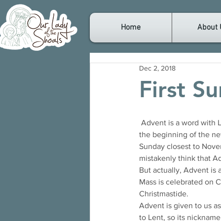
Home
About 
Dec 2, 2018
First S
 Advent is a word with Latin roots. It means “approach” or “coming.” But what is Advent, really? Advent is 
the beginning of the ne
Sunday closest to Nove
mistakenly think that Ad
But actually, Advent is a
Mass is celebrated on C
Christmastide.
Advent is given to us as
to Lent, so its nickname 