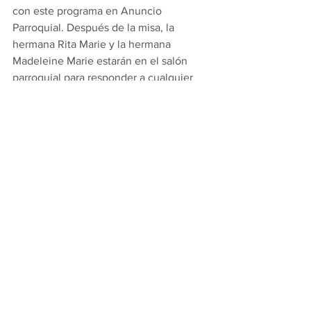
con este programa en Anuncio 
Parroquial. Después de la misa, la 
hermana Rita Marie y la hermana 
Madeleine Marie estarán en el salón 
parroquial para responder a cualquier 
pregunta que tengan sobre la 
catequesis familiar. 
Oremos unos por otros para que la 
gracia del Espíritu Santo guíe todos 
nuestros esfuerzos para aprender y vivir 
la fe que profesamos.
Thoughts from Fr. Michael's Desk
Comments