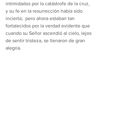
intimidados por la catástrofe de la cruz, 
y su fe en la resurrección había sido 
incierta;  pero ahora estaban tan 
fortalecidos por la verdad evidente que 
cuando su Señor ascendió al cielo, lejos 
de sentir tristeza, se llenaron de gran 
alegría. 
 De hecho, esa compañía bendita tenía 
un motivo de alegría grande e 
inexpresable cuando vió que la 
naturaleza del hombre se elevaba por 
encima de la dignidad de toda la 
creación celestial, por encima de las 
filas de los ángeles, por encima del 
estado exaltado de los arcángeles.  “No 
habría ningún límite en su curso 
ascendente hasta que la humanidad 
fuera admitida en un asiento a la diestra 
del Padre eterno, para ser entronizada 