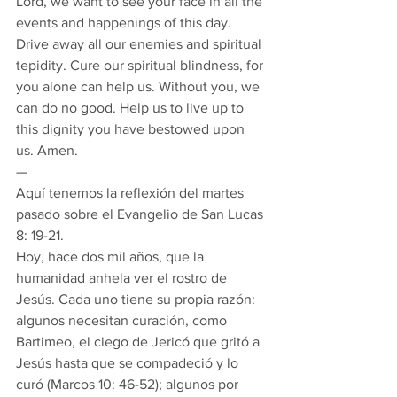
Lord, we want to see your face in all the 
events and happenings of this day. 
Drive away all our enemies and spiritual 
tepidity. Cure our spiritual blindness, for 
you alone can help us. Without you, we 
can do no good. Help us to live up to 
this dignity you have bestowed upon 
us. Amen.
—
Aquí tenemos la reflexión del martes 
pasado sobre el Evangelio de San Lucas 
8: 19-21.
Hoy, hace dos mil años, que la 
humanidad anhela ver el rostro de 
Jesús. Cada uno tiene su propia razón: 
algunos necesitan curación, como 
Bartimeo, el ciego de Jericó que gritó a 
Jesús hasta que se compadeció y lo 
curó (Marcos 10: 46-52); algunos por 