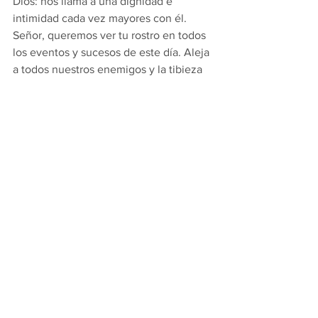
Dios: nos llama a una dignidad e 
intimidad cada vez mayores con él.
Señor, queremos ver tu rostro en todos 
los eventos y sucesos de este día. Aleja 
a todos nuestros enemigos y la tibieza 
espiritual. Cura nuestra ceguera 
espiritual, porque solo tú puedes 
ayudarnos. Sin ti, no podemos hacer 
nada bueno. Ayúdanos a vivir a la altura 
de esta dignidad que nos has otorgado. 
Amén.
Thoughts from Fr. Michael's Desk
Comments