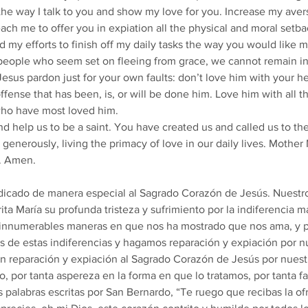
 the way I talk to you and show my love for you. Increase my aver
each me to offer you in expiation all the physical and moral setb
 my efforts to finish off my daily tasks the way you would like m
ople who seem set on fleeing from grace, we cannot remain ind
Jesus pardon just for your own faults: don’t love him with your h
fense that has been, is, or will be done him. Love him with all the
 who have most loved him.
nd help us to be a saint. You have created us and called us to the 
th generously, living the primacy of love in our daily lives. Mothe
s. Amen.
edicado de manera especial al Sagrado Corazón de Jesús. Nuestr
ita María su profunda tristeza y sufrimiento por la indiferencia m
 innumerables maneras en que nos ha mostrado que nos ama, y ​​p
 de estas indiferencias y hagamos reparación y expiación por n
 reparación y expiación al Sagrado Corazón de Jesús por nuestr
, por tanta aspereza en la forma en que lo tratamos, por tanta fa
 palabras escritas por San Bernardo, “Te ruego que recibas la of