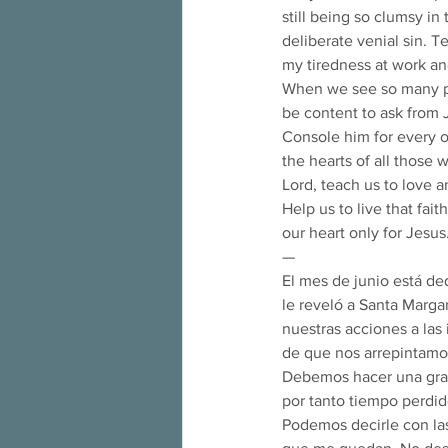
still being so clumsy in
deliberate venial sin. T
my tiredness at work and
When we see so many pe
be content to ask from 
Console him for every of
the hearts of all those
Lord, teach us to love a
Help us to live that fai
our heart only for Jesu
—
El mes de junio está d
le reveló a Santa Margar
nuestras acciones a las
de que nos arrepintamos
Debemos hacer una gran
por tanto tiempo perdido
Podemos decirle con las