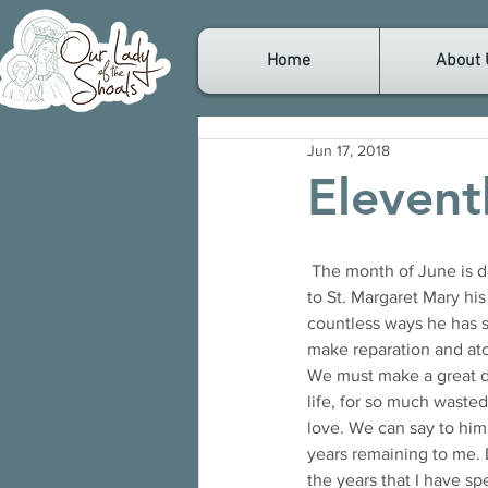
Home
About 
Jun 17, 2018
Elevent
 The month of June is dedicated in a special way to the Sacred Heart of Jesus. Our Blessed Lord revealed 
to St. Margaret Mary his
countless ways he has s
make reparation and ato
We must make a great de
life, for so much waste
love. We can say to him 
years remaining to me. 
the years that I have spe