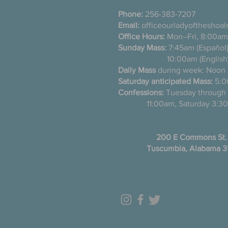
Phone:
256-383-7207
Email:
officeourladyoftheshoa
Office Hours:
Mon–Fri, 8:00am
Sunday Mass:
7:45am (Es
10:00am (English
Daily Mass
during week: Noon
Saturday anticipated Mass:
5:0
Confessions:
Tuesday thro
11:00am, Saturday 3:30
200 E Commons St.
Tuscumbia, Alabama 