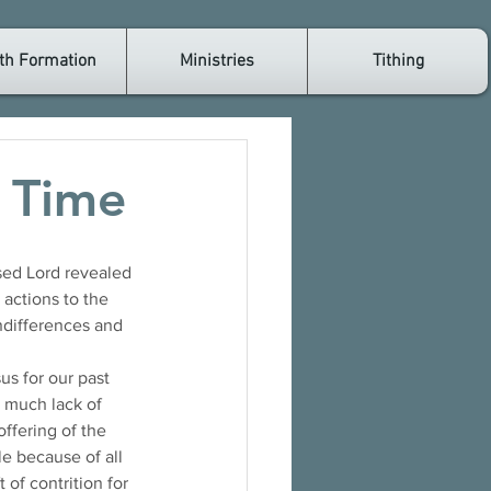
th Formation
Ministries
Tithing
y Time
actions to the 
ndifferences and 
s for our past 
 much lack of 
ffering of the 
e because of all 
 of contrition for 