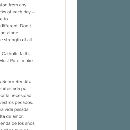
sion from any 
acks of each day – 
e to.
ifferent. Don’t 
eart alone …
 strength of all 
Catholic faith. 
r Most Pure, make 
o Señor Bendito 
anifestada por 
or la necesidad 
uestros pecados.
a vida pasada, 
lta de amor. 
renda de los años 