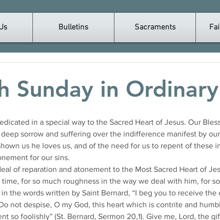
Us
Bulletins
Sacraments
Fai
h Sunday in Ordinar
 deep sorrow and suffering over the indifference manifest by our 
hown us he loves us, and of the need for us to repent of these i
nement for our sins.
al of reparation and atonement to the Most Sacred Heart of Jesu
d time, for so much roughness in the way we deal with him, for so
in the words written by Saint Bernard, “I beg you to receive the o
Do not despise, O my God, this heart which is contrite and humbl
nt so foolishly” (St. Bernard, Sermon 20,1). Give me, Lord, the gift