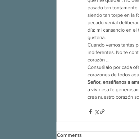
que me quedan. No despr
pasado tan tontamente “
siendo tan torpe en la 
pecado venial deliberad
día: mi cansancio en el 
gustaría.
Cuando vemos tantas pe
indiferentes. No te cont
corazón …
Consuélalo por cada ofe
corazones de todos aqu
Señor, enséñanos a am
a vivir esa fe generosa
crea nuestro corazón s
Comments