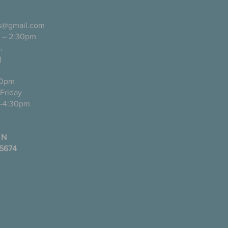
ls@gmail.com
 – 2:30pm
pañol),
)
0pm
ugh Friday
-4:30pm
 N
35674