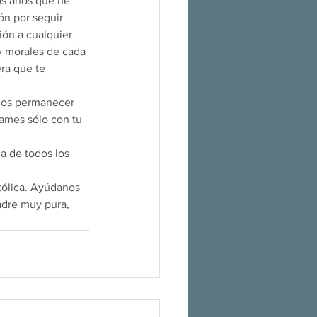
os años que he 
ón por seguir 
ón a cualquier 
y morales de cada 
ra que te 
emos permanecer 
 ames sólo con tu 
a de todos los 
atólica. Ayúdanos 
adre muy pura, 