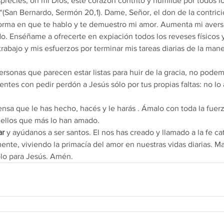
ecies, oh mi Dios, este corazón contrito y humilde por todos l
(San Bernardo, Sermón 20,1). Dame, Señor, el don de la contrici
forma en que te hablo y te demuestro mi amor. Aumenta mi aversi
o. Enséñame a ofrecerte en expiación todos los reveses físicos 
trabajo y mis esfuerzos por terminar mis tareas diarias de la mane
rsonas que parecen estar listas para huir de la gracia, no pod
entes con pedir perdón a Jesús sólo por tus propias faltas: no lo
nsa que le has hecho, hacés y le harás . Ámalo con toda la fuerz
ellos que más lo han amado.
ar
 y ayúdanos a ser santos. El nos has creado y llamado a la fe c
mente, viviendo la primacía del amor en nuestras vidas diarias. M
olo para Jesús. Amén.