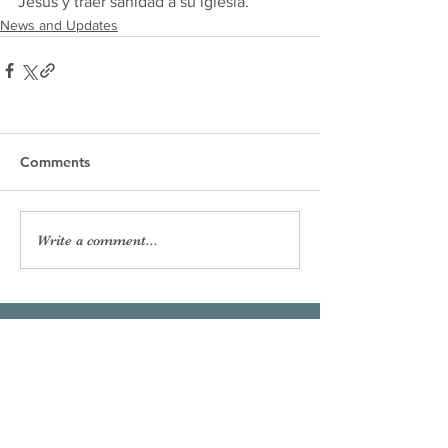
Jesús y traer sanidad a su iglesia.
News and Updates
Comments
Write a comment...
Our Lady of the Shoals
Catholic Church
Phone:
256-383-7207
Email:
officeourladyoftheshoals@gmail.com
Office Hours:
Mon–Fri, 8:00am – 2:30pm