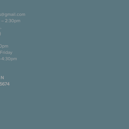
ls@gmail.com
 – 2:30pm
pañol),
)
0pm
ugh Friday
-4:30pm
 N
35674