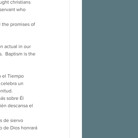
ught christians 
-servant who 
l the promises of 
n actual in our 
s.  Baptism is the 
n el Tiempo 
 celebra un 
nitud. 
ién descansa el 
vo de Dios honrará 