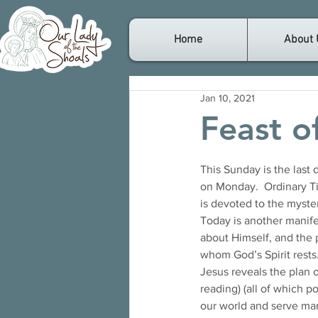
Home
About 
Jan 10, 2021
Feast o
This Sunday is the last
on Monday.  Ordinary Ti
is devoted to the mystery 
Today is another manife
about Himself, and the 
whom God’s Spirit rests.
Jesus reveals the plan of
reading) (all of which p
our world and serve man