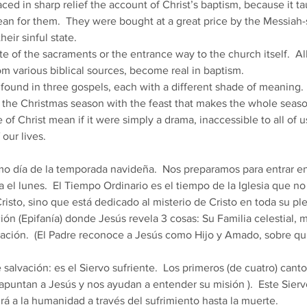
ced in sharp relief the account of Christ’s baptism, because it ta
an for them.  They were bought at a great price by the Messiah
heir sinful state. 
te of the sacraments or the entrance way to the church itself.  Al
om various biblical sources, become real in baptism. 
 found in three gospels, each with a different shade of meaning. 
ish the Christmas season with the feast that makes the whole seaso
e of Christ mean if it were simply a drama, inaccessible to all of u
ur lives. 
mo día de la temporada navideña.  Nos preparamos para entrar e
 el lunes.  El Tiempo Ordinario es el tiempo de la Iglesia que no
risto, sino que está dedicado al misterio de Cristo en toda su ple
vación.  (El Padre reconoce a Jesús como Hijo y Amado, sobre qu
 apuntan a Jesús y nos ayudan a entender su misión ).  Este Sier
rá a la humanidad a través del sufrimiento hasta la muerte. 