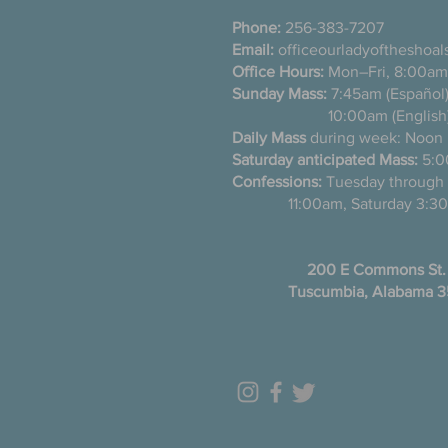
Phone:
256-383-7207
Email:
officeourladyoftheshoa
Office Hours:
Mon–Fri, 8:00am
Sunday Mass:
7:45am (Es
10:00am (English
Daily Mass
during week: Noon
Saturday anticipated Mass:
5:0
Confessions:
Tuesday thro
11:00am, Saturday 3:30
200 E Commons St.
Tuscumbia, Alabama 