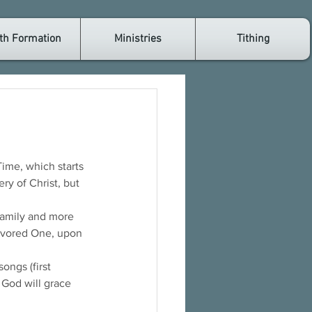
th Formation
Ministries
Tithing
ime, which starts 
y of Christ, but 
Family and more 
avored One, upon 
ongs (first 
 God will grace 