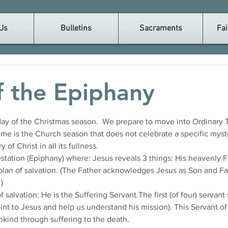
Us
Bulletins
Sacraments
Fai
f the Epiphany
 day of the Christmas season.  We prepare to move into Ordinary T
me is the Church season that does not celebrate a specific myster
of Christ in all its fullness. 
station (Epiphany) where: Jesus reveals 3 things: His heavenly 
plan of salvation. (The Father acknowledges Jesus as Son and F
) 
 salvation: He is the Suffering Servant.The first (of four) servant s
oint to Jesus and help us understand his mission). This Servant of
kind through suffering to the death. 