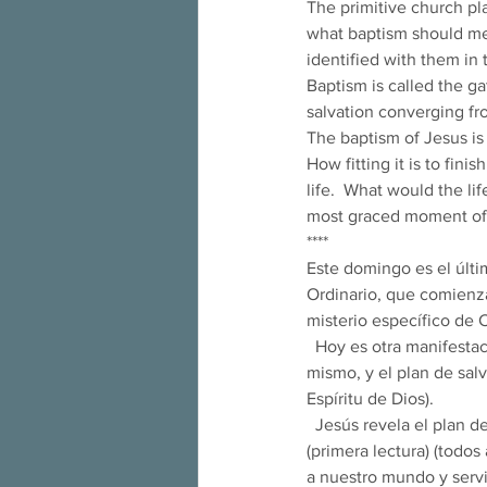
The primitive church pla
what baptism should me
identified with them in t
Baptism is called the ga
salvation converging fr
The baptism of Jesus is
How fitting it is to fin
life.  What would the lif
most graced moment of o
**** 
Este domingo es el últi
Ordinario, que comienza
misterio específico de C
  Hoy es otra manifestación (Epifanía) donde Jesús revela 3 cosas: Su Familia celestial, más sobre Él 
mismo, y el plan de sal
Espíritu de Dios). 
  Jesús revela el plan de salvación: es el Siervo sufriente.  Los primeros (de cuatro) cantos de siervo 
(primera lectura) (todos
a nuestro mundo y servi