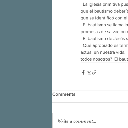
  La iglesia primitiva puso de relieve el relato del bautismo de Cristo, porque enseñó a los cristianos lo 
que el bautismo debería 
que se identificó con e
  El bautismo se llama la puerta de los sacramentos o el camino de entrada a la iglesia misma.  Todas las 
promesas de salvación q
  El bautismo de Jesús
  Qué apropiado es terminar la temporada navideña con la fiesta que hace que toda la temporada sea 
actual en nuestra vida. 
todos nosotros?  El bau
Comments
Write a comment...