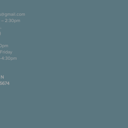
ls@gmail.com
 – 2:30pm
pañol),
)
0pm
ugh Friday
-4:30pm
 N
35674