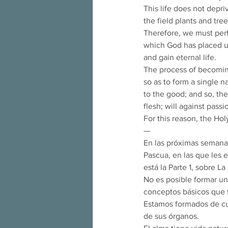
This life does not depriv
the field plants and tre
Therefore, we must perfe
which God has placed us 
and gain eternal life.
The process of becoming
so as to form a single 
to the good; and so, the
flesh; will against passi
For this reason, the Holy 
—
En las próximas semanas
Pascua, en las que les 
está la Parte 1, sobre La
No es posible formar una
conceptos básicos que f
Estamos formados de cue
de sus órganos.