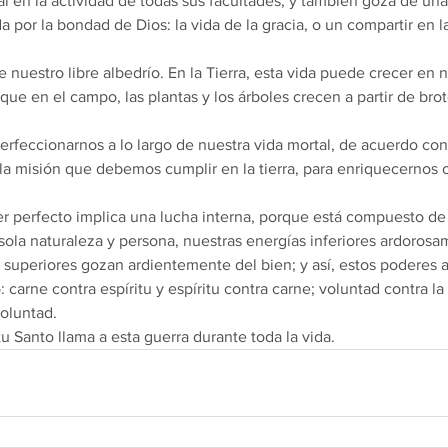
al en la actividad de todas sus facultades, y también goza de una
 por la bondad de Dios: la vida de la gracia, o un compartir en l
e nuestro libre albedrío. En la Tierra, esta vida puede crecer en n
 que en el campo, las plantas y los árboles crecen a partir de brot
erfeccionarnos a lo largo de nuestra vida mortal, de acuerdo con
la misión que debemos cumplir en la tierra, para enriquecernos c
ser perfecto implica una lucha interna, porque está compuesto de
sola naturaleza y persona, nuestras energías inferiores ardorosa
s superiores gozan ardientemente del bien; y así, estos poderes
 carne contra espíritu y espíritu contra carne; voluntad contra la 
voluntad.
itu Santo llama a esta guerra durante toda la vida.