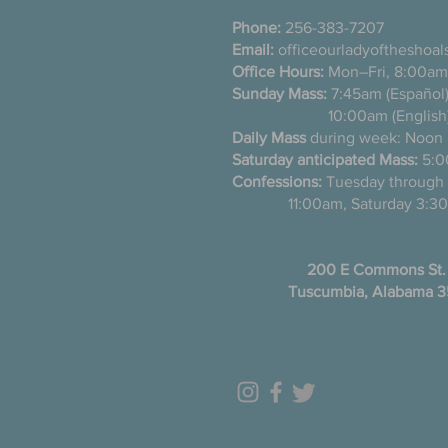
Phone:
256-383-7207
Email:
officeourladyoftheshoa
Office Hours:
Mon–Fri, 8:00am
Sunday Mass:
7:45am (Es
10:00am (English
Daily Mass
during week: Noon
Saturday anticipated Mass:
5:0
Confessions:
Tuesday thro
11:00am, Saturday 3:30
200 E Commons St.
Tuscumbia, Alabama 