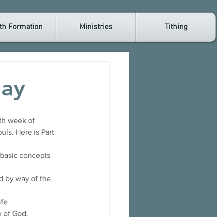
th Formation
Ministries
Tithing
day
uls. Here is Part 
n basic concepts 
d by way of the 
ife 
e of God.