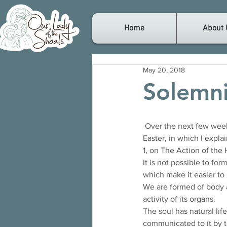
Home
About 
May 20, 2018
Solemni
 Over the next few weeks, I’d like to publish a few weekday homilies I gave during the 7th week of 
Easter, in which I expla
1, on The Action of the H
It is not possible to for
which make it easier to 
We are formed of body a
activity of its organs.
The soul has natural life 
communicated to it by th